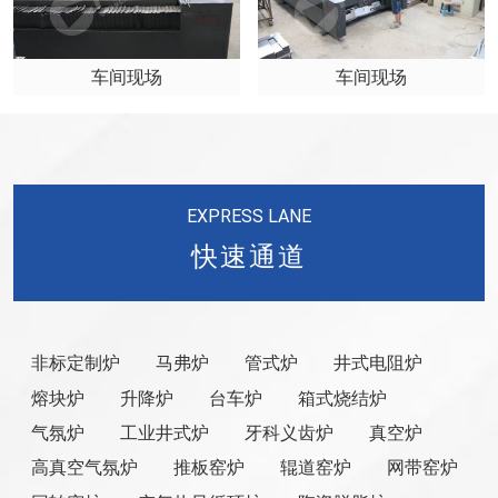
车间现场
车间现场
EXPRESS LANE
快速通道
非标定制炉
马弗炉
管式炉
井式电阻炉
熔块炉
升降炉
台车炉
箱式烧结炉
气氛炉
工业井式炉
牙科义齿炉
真空炉
高真空气氛炉
推板窑炉
辊道窑炉
网带窑炉