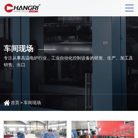
车间现场
专注从事高温电炉行业、工业自动化控制设备的研发、生产、加工及
销售、出口
首页
>
车间现场